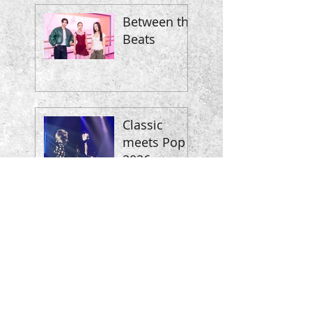
Between the
Beats
Classic
meets Pop
2026 -
Oldenburg
Tracksuit
Society -
New
Releases
2025