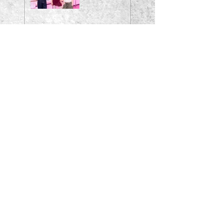
Classic
meets Pop
2026 -
Oldenburg
Tracksuit
Society -
New
Releases
2025
andigoesmetal
award