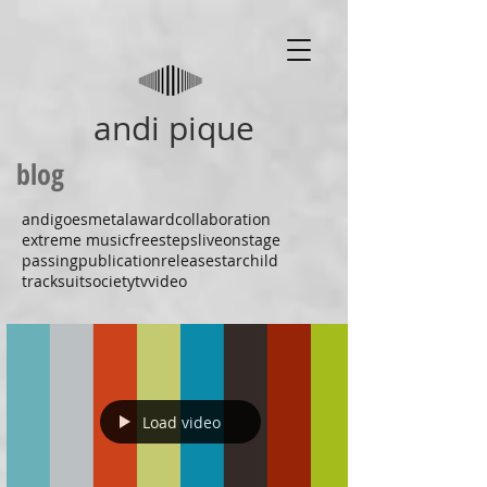
andi pique
blog
andigoesmetal
award
collaboration
extreme music
freesteps
liveonstage
passing
publication
release
starchild
tracksuitsociety
tv
video
Load video