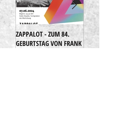
ZAPPALOT - ZUM 84.
Extreme Music
GEBURTSTAG VON FRANK
ZAPPA
Recent Posts
Passing -
New
Releases